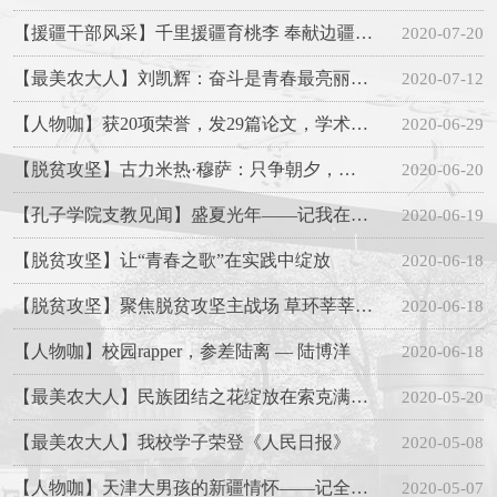
【援疆干部风采】千里援疆育桃李 奉献边疆践使命
2020-07-20
【最美农大人】刘凯辉：奋斗是青春最亮丽的底色
2020-07-12
【人物咖】获20项荣誉，发29篇论文，学术牛人— 李典鹏
2020-06-29
【脱贫攻坚】古力米热·穆萨：只争朝夕，不负韶华，助力打赢脱贫攻坚战
2020-06-20
【孔子学院支教见闻】盛夏光年——记我在巴基斯坦的汉教时光
2020-06-19
【脱贫攻坚】让“青春之歌”在实践中绽放
2020-06-18
【脱贫攻坚】聚焦脱贫攻坚主战场 草环莘莘学子在行动
2020-06-18
【人物咖】校园rapper，参差陆离 — 陆博洋
2020-06-18
【最美农大人】民族团结之花绽放在索克满——记索克满村结亲干部艾尼瓦尔·阿合买提
2020-05-20
【最美农大人】我校学子荣登《人民日报》
2020-05-08
【人物咖】天津大男孩的新疆情怀——记全国和自治区优秀共青团员王宇譞
2020-05-07