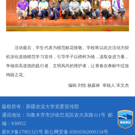
活动最后，学生代表为模范献花致敬。学校将以此次活动为契
机深化道德模范学习宣传，引导学子以榜样为镜，汲取奋进力量，
争做崇高道德的践行者、文明风尚的维护者，让青春在奉献中绽放
绚丽之花。
编辑:刘悦 杨森林 审核人:宋文杰
版权所有：
新疆农业大学党委宣传部
通讯地址：
乌鲁木齐市沙依巴克区农大东路311号
邮
编：830052
新ICP备17001321号 新公网安备 65010302000154号