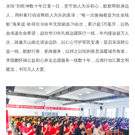
永恒”刘乾坤数十年日复一日，坚守助人为乐初心，默默帮助身边
人，用朴素行动诠释助人为乐的真谛；“每一次挽袖都是为生命续
航”海来提·哈得尔30余年无偿献血70余次，累计超3万毫升，以热
血传递生命希望；赵欣华33年扎根边疆医疗一线，年均接诊超万人
次，踏遍天山南北巡诊边防，以仁心守护军民安康；苗启东深耕公
益一线，默默行善、躬身服务，以持之以恒的善意温暖城市角落；
李国鹏怀揣公益初心奔走志愿服务一线数十年，点滴行动汇聚文明
暖流，书写凡人大爱。