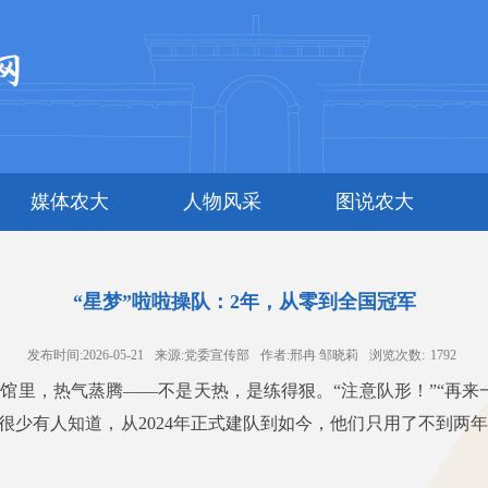
媒体农大
人物风采
图说农大
“星梦”啦啦操队：2年，从零到全国冠军
发布时间:2026-05-21
来源:党委宣传部
作者:邢冉 邹晓莉
浏览次数:
1792
馆里，热气蒸腾——不是天热，是练得狠。“注意队形！”“再来
季。很少有人知道，从2024年正式建队到如今，他们只用了不到