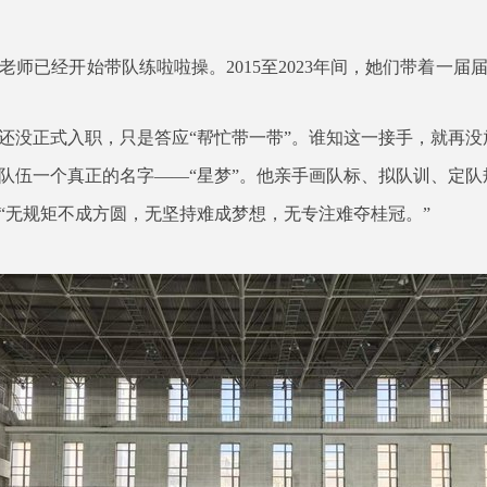
老师已经开始带队练啦啦操。2015至2023年间，她们带着一届
他还没正式入职，只是答应“帮忙带一带”。谁知这一接手，就再没
支队伍一个真正的名字——“星梦”。他亲手画队标、拟队训、定
“无规矩不成方圆，无坚持难成梦想，无专注难夺桂冠。”