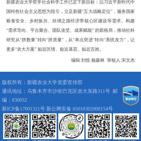
新疆农业大学哲学社会科学工作已定下新目标：以习近平新时代中
国特色社会主义思想为指引，立足新疆“五大战略定位”，服务国家
粮食安全、乡村振兴、丝绸之路经济带核心区建设等需求。构建
“需求导向、平台聚合、团队攻坚、成果赋能” 的新格局，推动社科
研究从“拼数量”转向“拼质量”，从“单点突进”转向“系统发力”，
让
更多“农大方案” 贴近区情、贴近基层、贴近百姓。
编辑:刘悦 杨森林 审核人:宋文杰
版权所有：
新疆农业大学党委宣传部
通讯地址：
乌鲁木齐市沙依巴克区农大东路311号
邮
编：830052
新ICP备17001321号 新公网安备 65010302000154号