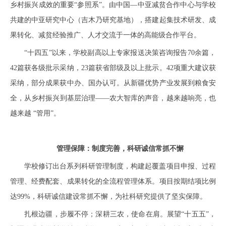
乡村振兴成效的重要“参照系”。由中国—中亚减贫合作中心与学校
共建的中亚研究中心（吉木乃研究基地），搭建起集技术研发、成
果转化、减贫经验推广、人才交流于一体的高能级合作平台。
“十四五”以来，学校副高以上专家报送决策咨询报告70余篇，
42篇获各级批示采纳，23篇获省部级及以上批示。42项重大建议获
采纳，部分成果获中办、国办认可。从新疆优势产业发展到粮食安
全，从乡村振兴到基层治理——农大智库的声音，越来越响亮，也
越来越 “管用”。
管理保障：制度完善，科研诚信常抓不懈
学校修订出台系列科研管理制度，构建起覆盖项目申报、过程
管理、经费配套、成果转化的全流程管理体系。项目按期结项比例
达99%，科研诚信建设常抓不懈，为社科研究提供了坚实保障。
扎根边疆，步履不停；深耕三农，使命在肩。
展望“十五五”，