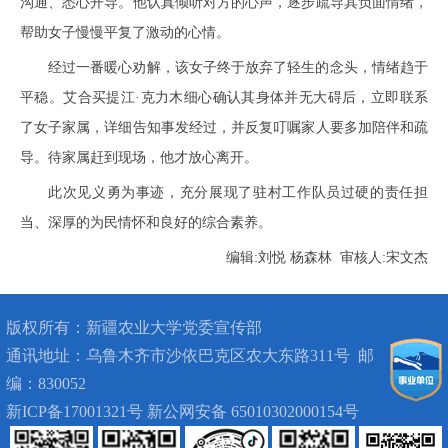
沟通、悉心开导。他认真倾听对方的心声，逐步疏导其负面情绪，
帮助女子慢慢平复了激动的心情。
经过一番暖心劝解，该女子终于放弃了轻生的念头，情绪趋于
平稳。艾合买提江·克力木细心确认其身体并无大碍后，立即联系
了女子家属，详细告知事发经过，并反复叮嘱家人要多加陪伴和疏
导。待家属赶到现场，他才放心离开。
此次见义勇为事迹，
充分展现了驻村工作队员过硬的责任担
当、深厚的为民情怀和良好的综合素养。
编辑:刘悦 杨森林 审核人:宋文杰
版权所有：
新疆农业大学党委宣传部
通讯地址：
乌鲁木齐市沙依巴克区农大东路311号
邮
编：830052
新ICP备17001321号 新公网安备 65010302000154号