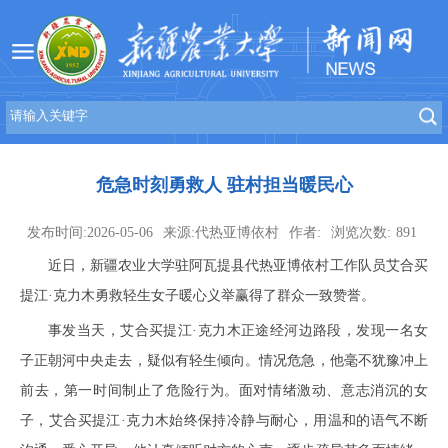
危急时刻勇救人 驻村担当暖民心
发布时间:2026-05-06
来源:代热亚博依村
作者:
浏览次数:
891
近日，新疆农业大学驻
阿瓦提县
代热亚博依村工作队员艾合买
提江·克力木勇救轻生女子暖心义举赢得了群众一致赞誉。
事发当天，艾合买提江·克力木正途经河边路段，发现一名女
子正朝河中央走去，疑似有轻生倾向。情况危急，他毫不犹豫冲上
前去，第一时间制止了危险行为。面对情绪激动、意志消沉的女
子，艾合买提江·克力木始终保持冷静与耐心，用温和的语气不断