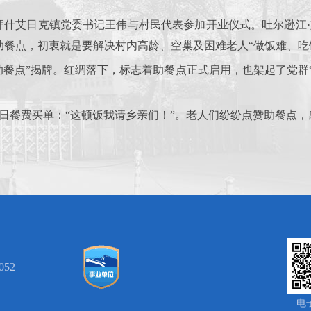
拜什艾日克镇党委书记王伟与村民代表参加开业仪式。吐尔逊江
的助餐点，初衷就是要解决村内高龄、空巢及困难老人“做饭难、吃
助餐点”揭牌。红绸落下，标志着助餐点正式启用，也架起了党群
日餐费买单：“这顿饭我请乡亲们！”。老人们纷纷点赞助餐点
52
电