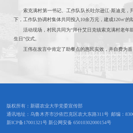
索克满村第一书记、工作队队长吐尔逊江·斯迪克，
下，工作队协调村集体共同投入10余万元，建成120㎡
活动现场，村民共同为“拜什艾日克镇索克满村老年
生日”仪式。
王伟在发言中肯定了助餐点的惠民实效，并自费为首
版权所有：
新疆农业大学党委宣传部
通讯地址：
乌鲁木齐市沙依巴克区农大东路311号
邮编：8300
新ICP备17001321号 新公网安备 65010302000154号