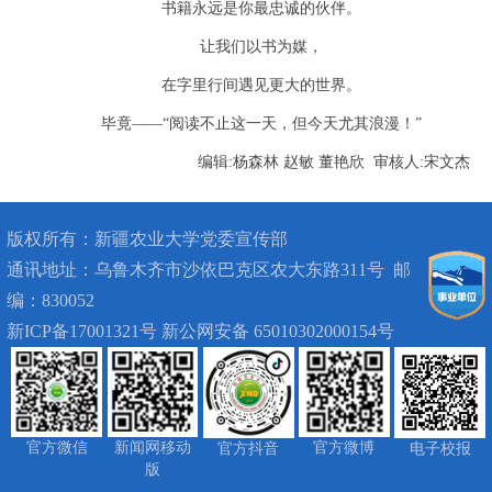
书籍永远是你最忠诚的伙伴。
让我们以书为媒，
在字里行间遇见更大的世界。
毕竟——“阅读不止这一天，但今天尤其浪漫！”
编辑:杨森林 赵敏 董艳欣 审核人:宋文杰
版权所有：
新疆农业大学党委宣传部
通讯地址：
乌鲁木齐市沙依巴克区农大东路311号
邮
编：830052
新ICP备17001321号 新公网安备 65010302000154号
官方微信
新闻网移动
官方微博
官方抖音
电子校报
版