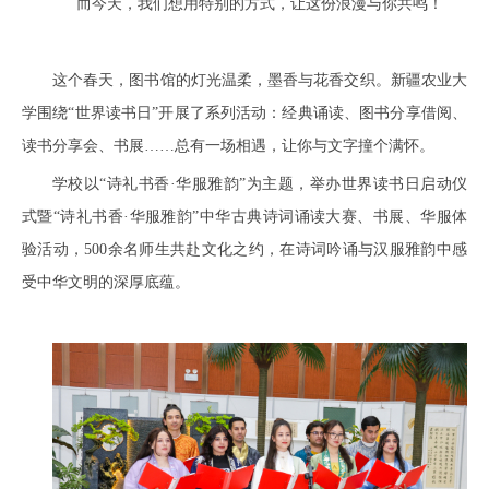
而今天，我们想用特别的方式，让这份浪漫与你共鸣！
这个春天，图书馆的灯光温柔，墨香与花香交织。新疆农业大
学围绕“世界读书日”开展了系列活动：经典诵读、图书分享借阅、
读书分享会、书展……总有一场相遇，让你与文字撞个满怀。
学校以“诗礼书香·华服雅韵”为主题，举办世界读书日启动仪
式暨“诗礼书香·华服雅韵”中华古典诗词诵读大赛、书展、华服体
验活动，500余名师生共赴文化之约，在诗词吟诵与汉服雅韵中感
受中华文明的深厚底蕴。