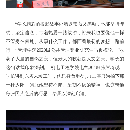
“学长精彩的摄影故事让我既羡慕又感动，他能坚持理
想，坚定信念，带着热爱一路跋涉，将来我也要像他一样
不管身在何处、从事什么工作，都怀着最初的梦想一路前
行。”管理学院2020级公共管理专业研究生马俊梅说。“收
获了大量的自然之美，但最大的收获是人文之美。学长的
这句话我印象深刻。”机电工程学院电气204班张岸琦说，
学长讲到东塔未竣工时，他只身负重徒步111层只为拍下那
一抹夕阳，佩服他坚持不懈、坚韧不拔的精神，也惊奇他
每张照片之后的巧思，给我以深刻启迪。