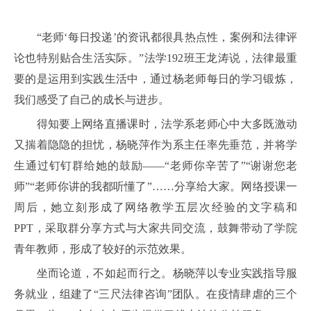
“老师‘每日投递’的资讯都很具热点性，案例和法律评
论也特别贴合生活实际。”法学192班王龙涛说，法律最重
要的是运用到实践生活中，通过杨老师每日的学习锻炼，
我们感受了自己的成长与进步。
得知要上网络直播课时，法学系老师心中大多既激动
又揣着隐隐的担忧，杨晓萍作为系主任率先垂范，并将学
生通过钉钉群给她的鼓励——“老师你辛苦了”“谢谢您老
师”“老师你讲的我都听懂了”……分享给大家。网络授课一
周后，她立刻形成了网络教学五层次经验的文字稿和
PPT，采取群分享方式与大家共同交流，鼓舞带动了学院
青年教师，形成了较好的示范效果。
坐而论道，不如起而行之。杨晓萍以专业实践指导服
务就业，组建了“三尺法律咨询”团队。在疫情肆虐的三个